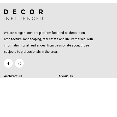
We are a digital content platform focused on decoration,
architecture, landscaping, real estate and luxury market. With
information for all audiences, from passionate about those
subjects to professionals in the area.
Architecture
About Us
Interior Design
Become a Writer
Decor Trending
Send your Content
Luxury Market
Get in Touch
Real Estate
Sitemap