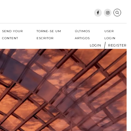
SEND YOUR
TORNE-SE UM
ÚLTIMOS
USER
CONTENT
ESCRITOR
ARTIGOS
LOGIN
LOGIN
REGISTER