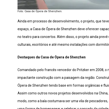
Foto: Casa de Ópera de Shenzhen.
Ainda em processo de desenvolvimento, o projeto, que teve
espaço, a Casa de Ópera de Shenzhen deve oferecer capacid
no teatro para concertos. Além disso, o projeto ainda prev
culturais, escritórios e até mesmo instalações com dormitóri
Destaques da Casa de Ópera de Shenzhen
Comandado pelo francês vencedor do Pritzker em 2008, o ma
impactante construção com a paisagem da região. Construí
Ópera de Shenzhen tendo base em formas orgânicas e flu
Assim como outros novos projetos desenvolvidos na China,
modo, como a baía costumava ser uma vila de pescadores, o
uma forma de homenagear e celebrar o passado da cidade