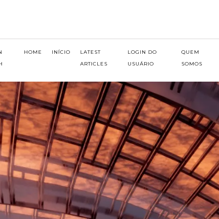
N
HOME
INÍCIO
LATEST
LOGIN DO
QUEM
H
ARTICLES
USUÁRIO
SOMOS