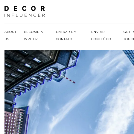
Skip
to
content
ABOUT
BECOME A
ENTRAR EM
ENVIAR
GET I
US
WRITER
CONTATO
CONTEÚDO
TOUC