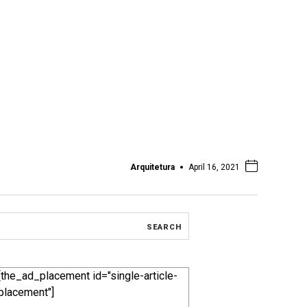
Arquitetura
April 16, 2021
[the_ad_placement id="single-article-
placement"]