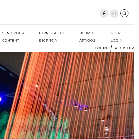
SEND YOUR
TORNE-SE UM
ÚLTIMOS
USER
CONTENT
ESCRITOR
ARTIGOS
LOGIN
LOGIN
REGISTER