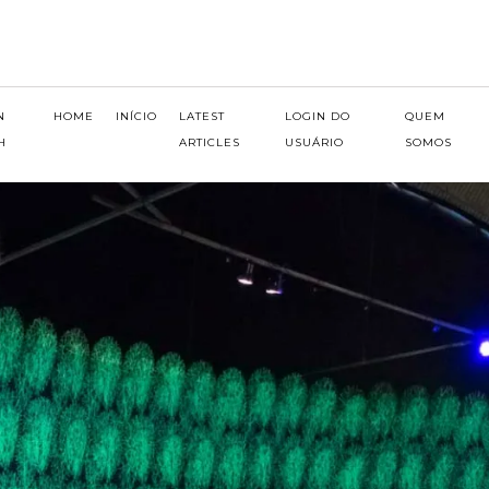
N
HOME
INÍCIO
LATEST
LOGIN DO
QUEM
H
ARTICLES
USUÁRIO
SOMOS