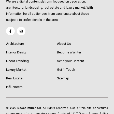
We are a digital content platform focused on decoration,
architecture, landscaping, real estate and luxury market. With
information for all audiences, from passionate about those
subjects to professionals in the area.
Architecture
About Us
Interior Design
Become a Writer
Decor Trending
Send your Content
Luxury Market
Get in Touch
Real Estate
Sitemap
Influencers
© 2020 Decor Influencer.
All rights reserved. Use of this site constitutes
acceptance of our
User Agreement
(updated 1/1/20) and
Privacy Policy