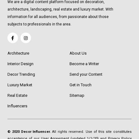
We are a digital content platform focused on decoration,
architecture, landscaping, real estate and luxury market. With
information for all audiences, from passionate about those
subjects to professionals in the area.
Architecture
About Us
Interior Design
Become a Writer
Decor Trending
Send your Content
Luxury Market
Get in Touch
Real Estate
Sitemap
Influencers
© 2020 Decor Influencer.
All rights reserved. Use of this site constitutes
acceptance of our
User Agreement
(updated 1/1/20) and
Privacy Policy