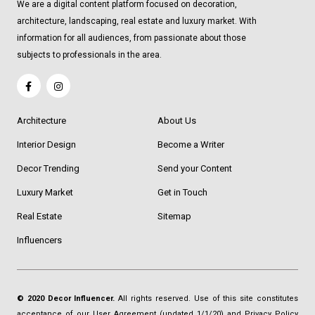
We are a digital content platform focused on decoration,
architecture, landscaping, real estate and luxury market. With
information for all audiences, from passionate about those
subjects to professionals in the area.
Architecture
About Us
Interior Design
Become a Writer
Decor Trending
Send your Content
Luxury Market
Get in Touch
Real Estate
Sitemap
Influencers
© 2020 Decor Influencer.
All rights reserved. Use of this site constitutes
acceptance of our
User Agreement
(updated 1/1/20) and
Privacy Policy