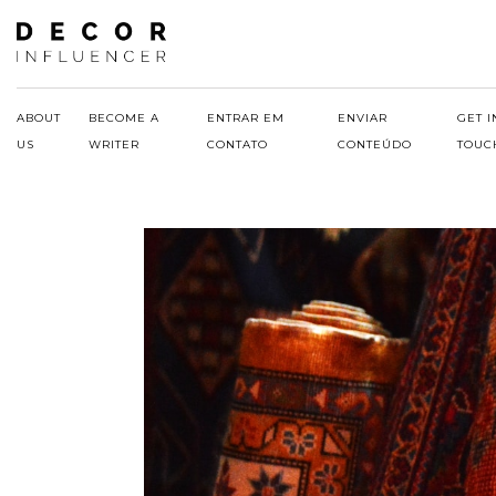
Skip
to
content
ABOUT
BECOME A
ENTRAR EM
ENVIAR
GET I
US
WRITER
CONTATO
CONTEÚDO
TOUC