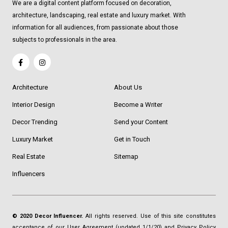
We are a digital content platform focused on decoration,
architecture, landscaping, real estate and luxury market. With
information for all audiences, from passionate about those
subjects to professionals in the area.
Architecture
About Us
Interior Design
Become a Writer
Decor Trending
Send your Content
Luxury Market
Get in Touch
Real Estate
Sitemap
Influencers
© 2020 Decor Influencer.
All rights reserved. Use of this site constitutes
acceptance of our
User Agreement
(updated 1/1/20) and
Privacy Policy