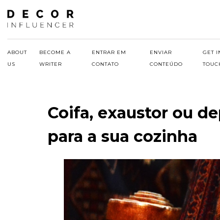
Skip
to
content
ABOUT
BECOME A
ENTRAR EM
ENVIAR
GET I
US
WRITER
CONTATO
CONTEÚDO
TOUC
Coifa, exaustor ou d
para a sua cozinha