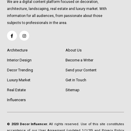
We are a digital content platform focused on decoration,
architecture, landscaping, real estate and luxury market. With
information for all audiences, from passionate about those
subjects to professionals in the area.
Architecture
About Us
Interior Design
Become a Writer
Decor Trending
Send your Content
Luxury Market
Get in Touch
Real Estate
Sitemap
Influencers
© 2020 Decor Influencer.
All rights reserved. Use of this site constitutes
acceptance of our
User Agreement
(updated 1/1/20) and
Privacy Policy