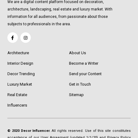
We are a digital content platform focused on decoration,
architecture, landscaping, real estate and luxury market. With
information for all audiences, from passionate about those
subjects to professionals in the area.
Architecture
About Us
Interior Design
Become a Writer
Decor Trending
Send your Content
Luxury Market
Get in Touch
Real Estate
Sitemap
Influencers
© 2020 Decor Influencer.
All rights reserved. Use of this site constitutes
acceptance of our
User Agreement
(updated 1/1/20) and
Privacy Policy