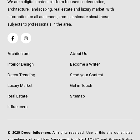
We are a digital content platform focused on decoration,
architecture, landscaping, real estate and luxury market. With
information for all audiences, from passionate about those
subjects to professionals in the area.
Architecture
About Us
Interior Design
Become a Writer
Decor Trending
Send your Content
Luxury Market
Get in Touch
Real Estate
Sitemap
Influencers
© 2020 Decor Influencer.
All rights reserved. Use of this site constitutes
acceptance of our
User Agreement
(updated 1/1/20) and
Privacy Policy