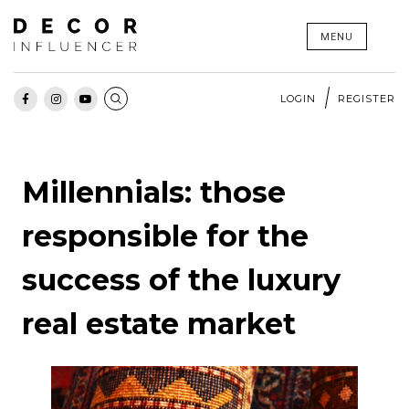
Skip
MENU
to
content
LOGIN
REGISTER
Millennials: those
responsible for the
success of the luxury
real estate market