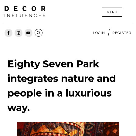
Skip
MENU
to
content
LOGIN
REGISTER
Eighty Seven Park
integrates nature and
people in a luxurious
way.