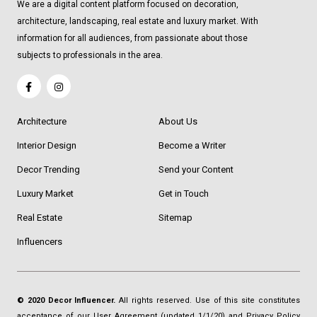
We are a digital content platform focused on decoration,
architecture, landscaping, real estate and luxury market. With
information for all audiences, from passionate about those
subjects to professionals in the area.
Architecture
About Us
Interior Design
Become a Writer
Decor Trending
Send your Content
Luxury Market
Get in Touch
Real Estate
Sitemap
Influencers
© 2020 Decor Influencer.
All rights reserved. Use of this site constitutes
acceptance of our
User Agreement
(updated 1/1/20) and
Privacy Policy