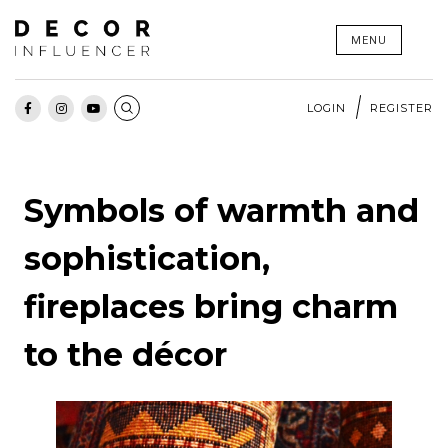
Skip
MENU
to
content
LOGIN
REGISTER
Symbols of warmth and
sophistication,
fireplaces bring charm
to the décor