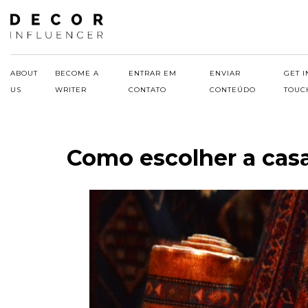
Skip
to
content
ABOUT
BECOME A
ENTRAR EM
ENVIAR
GET I
US
WRITER
CONTATO
CONTEÚDO
TOUC
Como escolher a casa 