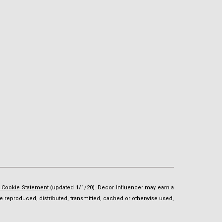
d Cookie Statement
(updated 1/1/20). Decor Influencer may earn a
t be reproduced, distributed, transmitted, cached or otherwise used,