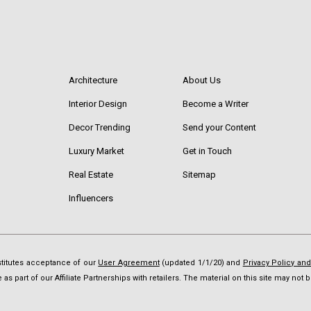
Architecture
About Us
Interior Design
Become a Writer
Decor Trending
Send your Content
Luxury Market
Get in Touch
Real Estate
Sitemap
Influencers
nstitutes acceptance of our
User Agreement
(updated 1/1/20) and
Privacy Policy an
as part of our Affiliate Partnerships with retailers. The material on this site may no