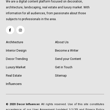
We are a digital content platform focused on decoration,
architecture, landscaping, real estate and luxury market. With
information for all audiences, from passionate about those
subjects to professionals in the area.
Architecture
About Us
Interior Design
Become a Writer
Decor Trending
Send your Content
Luxury Market
Get in Touch
Real Estate
Sitemap
Influencers
© 2020 Decor Influencer.
All rights reserved. Use of this site constitutes
acceptance of our
User Agreement
(updated 1/1/20) and
Privacy Policy