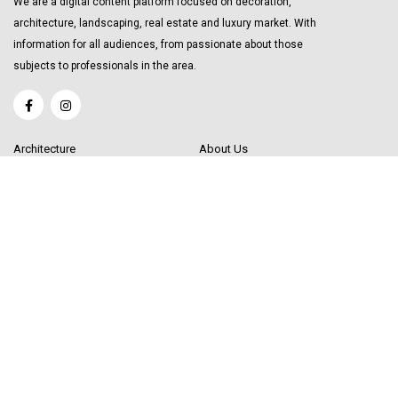
We are a digital content platform focused on decoration,
architecture, landscaping, real estate and luxury market. With
information for all audiences, from passionate about those
subjects to professionals in the area.
Architecture
About Us
Interior Design
Become a Writer
Decor Trending
Send your Content
Luxury Market
Get in Touch
Real Estate
Sitemap
Influencers
© 2020 Decor Influencer.
All rights reserved. Use of this site constitutes
acceptance of our
User Agreement
(updated 1/1/20) and
Privacy Policy and