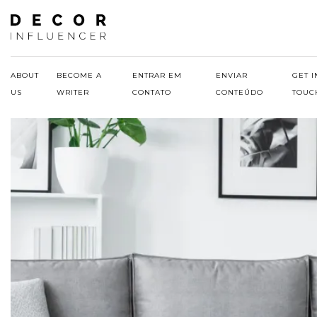
Skip
to
content
ABOUT
BECOME A
ENTRAR EM
ENVIAR
GET I
US
WRITER
CONTATO
CONTEÚDO
TOUC