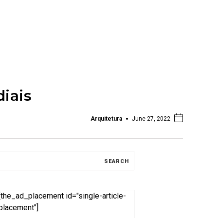
diais
Arquitetura
June 27, 2022
[the_ad_placement id="single-article-
placement"]