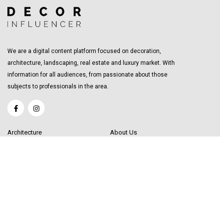
We are a digital content platform focused on decoration,
architecture, landscaping, real estate and luxury market. With
information for all audiences, from passionate about those
subjects to professionals in the area.
Architecture
About Us
Interior Design
Become a Writer
Decor Trending
Send your Content
Luxury Market
Get in Touch
Real Estate
Sitemap
Influencers