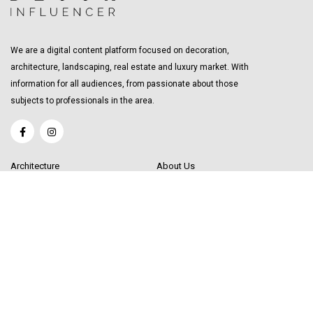
We are a digital content platform focused on decoration,
architecture, landscaping, real estate and luxury market. With
information for all audiences, from passionate about those
subjects to professionals in the area.
Architecture
About Us
Interior Design
Become a Writer
Decor Trending
Send your Content
Luxury Market
Get in Touch
Real Estate
Sitemap
Influencers