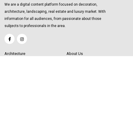
We are a digital content platform focused on decoration,
architecture, landscaping, real estate and luxury market. With
information for all audiences, from passionate about those
subjects to professionals in the area.
Architecture
About Us
Interior Design
Become a Writer
Decor Trending
Send your Content
Luxury Market
Get in Touch
Real Estate
Sitemap
Influencers
© 2020 Decor Influencer.
All rights reserved. Use of this site constitutes