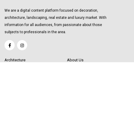
We are a digital content platform focused on decoration,
architecture, landscaping, real estate and luxury market. With
information for all audiences, from passionate about those
subjects to professionals in the area.
Architecture
About Us
Interior Design
Become a Writer
Decor Trending
Send your Content
Luxury Market
Get in Touch
Real Estate
Sitemap
Influencers