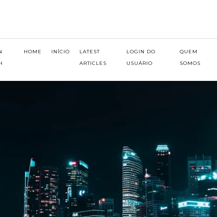
N
HOME
INÍCIO
LATEST
LOGIN DO
QUEM
H
ARTICLES
USUÁRIO
SOMOS