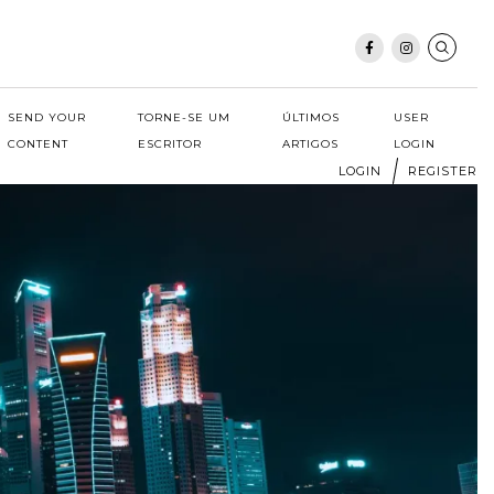
SEND YOUR
TORNE-SE UM
ÚLTIMOS
USER
CONTENT
ESCRITOR
ARTIGOS
LOGIN
LOGIN
REGISTER