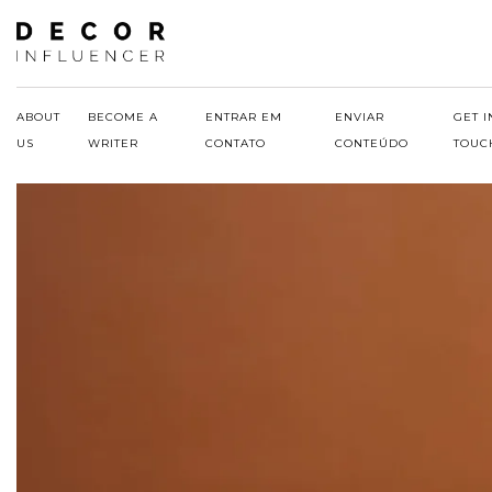
Skip
to
content
ABOUT
BECOME A
ENTRAR EM
ENVIAR
GET I
US
WRITER
CONTATO
CONTEÚDO
TOUC