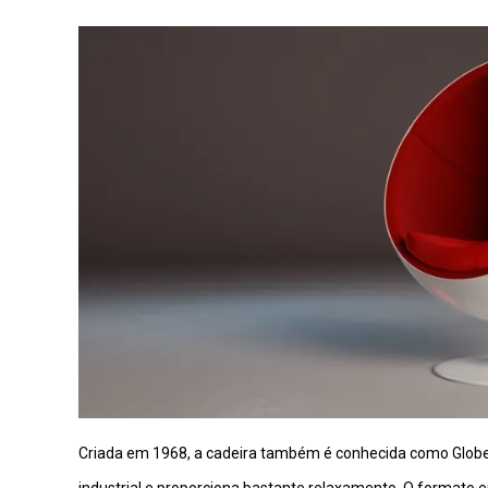
Criada em 1968, a cadeira também é conhecida como Globe 
industrial e proporciona bastante relaxamento. O formato 