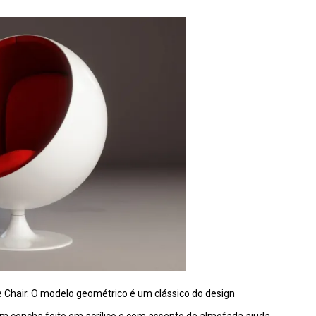
Chair. O modelo geométrico é um clássico do design
em concha feito em acrílico e com assento de almofada ajuda