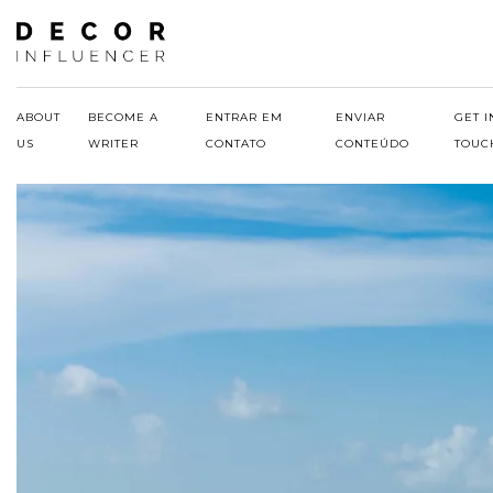
Skip
to
content
ABOUT
BECOME A
ENTRAR EM
ENVIAR
GET I
US
WRITER
CONTATO
CONTEÚDO
TOUC