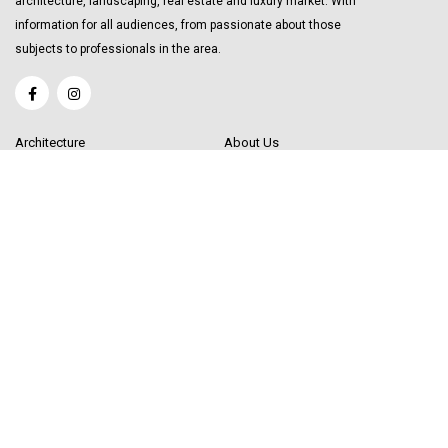
architecture, landscaping, real estate and luxury market. With
information for all audiences, from passionate about those
subjects to professionals in the area.
Architecture
About Us
Interior Design
Become a Writer
Decor Trending
Send your Content
Luxury Market
Get in Touch
Real Estate
Sitemap
Influencers
© 2020 Decor Influencer.
All rights reserved. Use of this site constitutes
acceptance of our
User Agreement
(updated 1/1/20) and
Privacy Policy and
Cookie Statement
(updated 1/1/20). Decor Influencer may earn a portion of