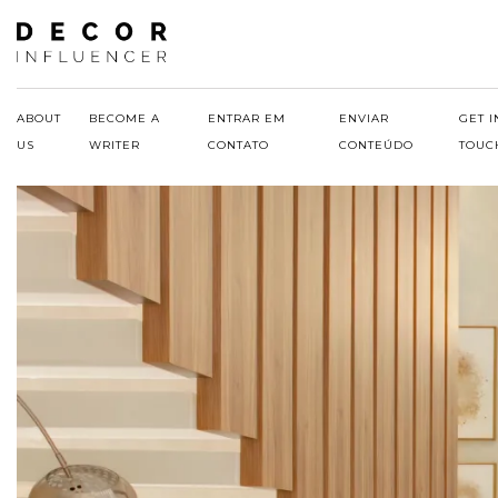
Skip
to
content
ABOUT
BECOME A
ENTRAR EM
ENVIAR
GET I
US
WRITER
CONTATO
CONTEÚDO
TOUC