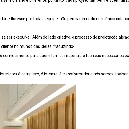
da ser humano é diferente, portanto, cada projeto também é. Além dis
vidade floresce por toda a equipe, não permanecendo num único colabor
ecisa ser exequível. Além do lado criativo, o processo de projetação 
 cliente no mundo das ideias, traduzindo-
sa o conhecimento para quem tem os materiais e técnicas necessários p
e interiores é complexo, é intenso, é transformador e nós somos apaixo