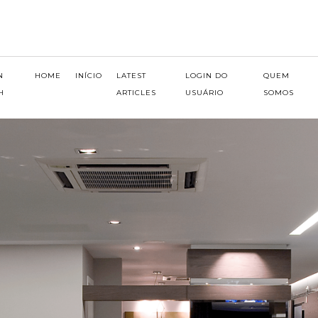
N
HOME
INÍCIO
LATEST
LOGIN DO
QUEM
H
ARTICLES
USUÁRIO
SOMOS