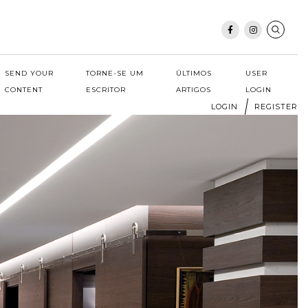
SEND YOUR
TORNE-SE UM
ÚLTIMOS
USER
CONTENT
ESCRITOR
ARTIGOS
LOGIN
LOGIN
REGISTER