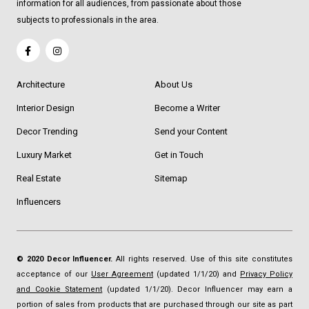
information for all audiences, from passionate about those
subjects to professionals in the area.
Architecture
About Us
Interior Design
Become a Writer
Decor Trending
Send your Content
Luxury Market
Get in Touch
Real Estate
Sitemap
Influencers
© 2020 Decor Influencer.
All rights reserved. Use of this site constitutes
acceptance of our
User Agreement
(updated 1/1/20) and
Privacy Policy
and Cookie Statement
(updated 1/1/20). Decor Influencer may earn a
portion of sales from products that are purchased through our site as part