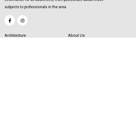
subjects to professionals in the area.
Architecture
About Us
Interior Design
Become a Writer
Decor Trending
Send your Content
Luxury Market
Get in Touch
Real Estate
Sitemap
Influencers
© 2020 Decor Influencer.
All rights reserved. Use of this site constitutes
acceptance of our
User Agreement
(updated 1/1/20) and
Privacy Policy and
Cookie Statement
(updated 1/1/20). Decor Influencer may earn a portion of
sales from products that are purchased through our site as part of our Affiliate