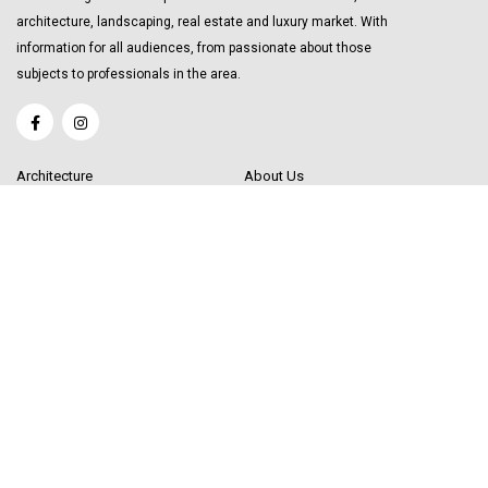
architecture, landscaping, real estate and luxury market. With
information for all audiences, from passionate about those
subjects to professionals in the area.
Architecture
About Us
Interior Design
Become a Writer
Decor Trending
Send your Content
Luxury Market
Get in Touch
Real Estate
Sitemap
Influencers
© 2020 Decor Influencer.
All rights reserved. Use of this site constitutes
acceptance of our
User Agreement
(updated 1/1/20) and
Privacy Policy and