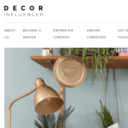
Skip
to
content
ABOUT
BECOME A
ENTRAR EM
ENVIAR
GET I
US
WRITER
CONTATO
CONTEÚDO
TOUC