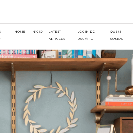
N
HOME
INÍCIO
LATEST
LOGIN DO
QUEM
H
ARTICLES
USUÁRIO
SOMOS