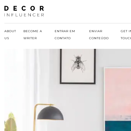
Skip
to
content
ABOUT
BECOME A
ENTRAR EM
ENVIAR
GET I
US
WRITER
CONTATO
CONTEÚDO
TOUC