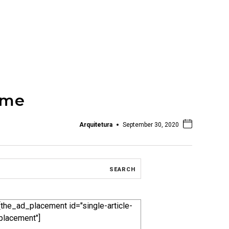
rme
Arquitetura
September 30, 2020
[the_ad_placement id="single-article-
placement"]