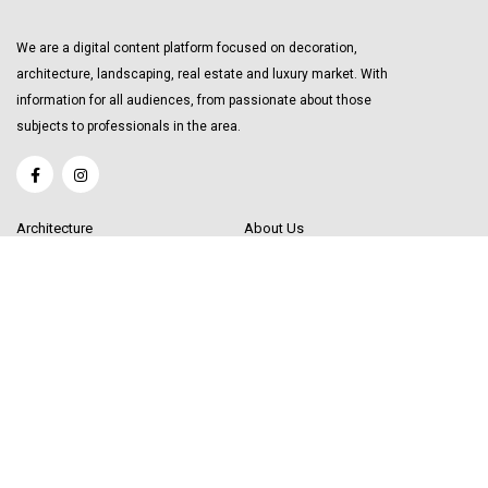
We are a digital content platform focused on decoration,
architecture, landscaping, real estate and luxury market. With
information for all audiences, from passionate about those
subjects to professionals in the area.
Architecture
About Us
Interior Design
Become a Writer
Decor Trending
Send your Content
Luxury Market
Get in Touch
Real Estate
Sitemap
Influencers