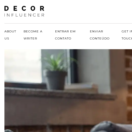
Skip
to
content
ABOUT
BECOME A
ENTRAR EM
ENVIAR
GET I
US
WRITER
CONTATO
CONTEÚDO
TOUC