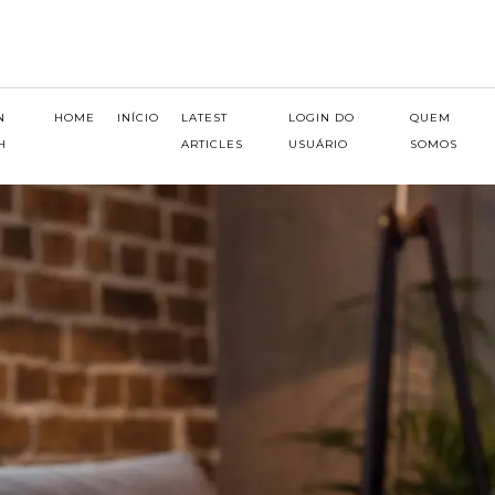
N
HOME
INÍCIO
LATEST
LOGIN DO
QUEM
H
ARTICLES
USUÁRIO
SOMOS