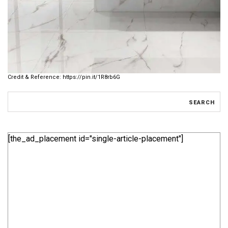
https://pin.it/1R8rb6G
[the_ad_placement id="single-article-placement"]