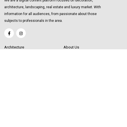
We are a digital content platform focused on decoration,
architecture, landscaping, real estate and luxury market. With
information for all audiences, from passionate about those
subjects to professionals in the area.
Architecture
About Us
Interior Design
Become a Writer
Decor Trending
Send your Content
Luxury Market
Get in Touch
Real Estate
Sitemap
Influencers
© 2020 Decor Influencer.
All rights reserved. Use of this site constitutes
acceptance of our
User Agreement
(updated 1/1/20) and
Privacy Policy and