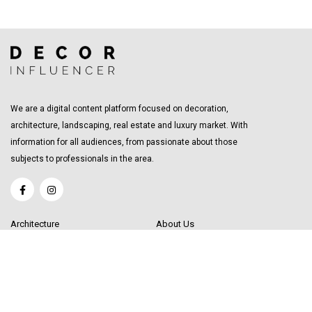
We are a digital content platform focused on decoration,
architecture, landscaping, real estate and luxury market. With
information for all audiences, from passionate about those
subjects to professionals in the area.
Architecture
About Us
Interior Design
Become a Writer
Decor Trending
Send your Content
Luxury Market
Get in Touch