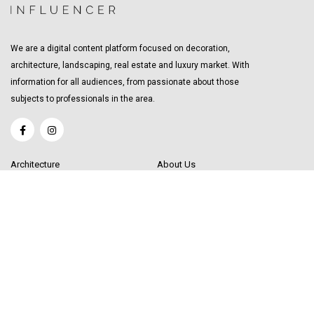
We are a digital content platform focused on decoration,
architecture, landscaping, real estate and luxury market. With
information for all audiences, from passionate about those
subjects to professionals in the area.
Architecture
About Us
Interior Design
Become a Writer
Decor Trending
Send your Content
Luxury Market
Get in Touch
Real Estate
Sitemap
Influencers