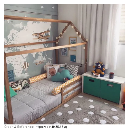
https://pin.it/35JlSyq