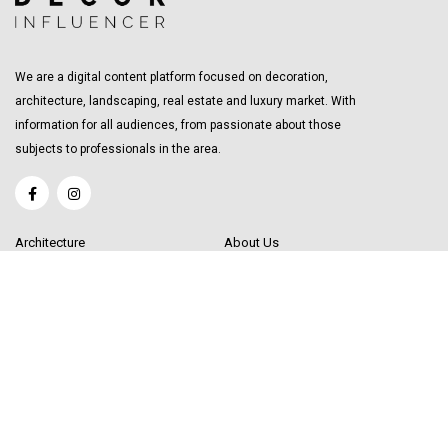
We are a digital content platform focused on decoration,
architecture, landscaping, real estate and luxury market. With
information for all audiences, from passionate about those
subjects to professionals in the area.
Architecture
About Us
Interior Design
Become a Writer
Decor Trending
Send your Content
Luxury Market
Get in Touch
Real Estate
Sitemap
Influencers